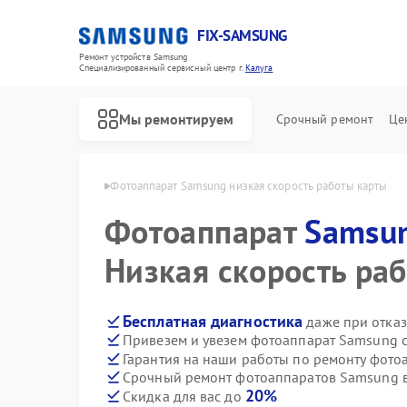
FIX-SAMSUNG
Ремонт устройств Samsung
Специализированный cервисный центр г.
Калуга
Мы ремонтируем
Срочный ремонт
Це
ов Samsung в Калуге
Фотоаппарат Samsung низкая скорость работы карты
Фотоаппарат
Samsu
Низкая скорость ра
Бесплатная диагностика
даже при отказ
Привезем и увезем фотоаппарат Samsung 
Гарантия на наши работы по ремонту фот
Срочный ремонт фотоаппаратов Samsung в
20%
Скидка для вас до
Ремонт роботов-пылесосов Samsung
Ремонт вертикальных пылесосов Samsung
Ремонт домашних кинотеатров Samsung
Ремонт посудомоечных машин Samsung
Ремонт холодильников Samsung
Ремонт варочных панелей Samsung
Ремонт акустических систем Samsung
Ремонт интерактивных панелей Samsung
Ремонт водонагревателей Samsung
Ремонт духовых шкафов Samsung
Ремонт холодильных камер Samsung
Ремонт морозильных камер Samsung
Ремонт кондиционеров Samsung
Ремонт ТВ-приставок Samsung
Ремонт сушильных машин Samsung
Ремонт стиральных машин Samsung
Ремонт микроволновых печей Samsung