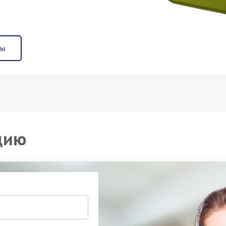
ны
цию