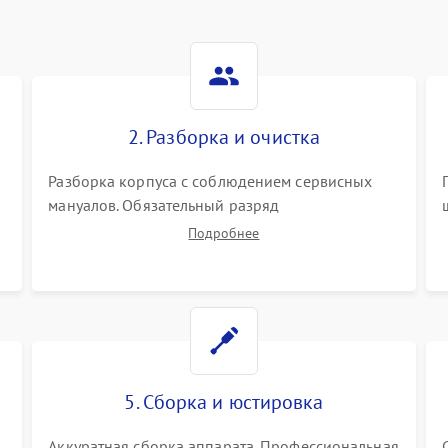
2. Разборка и очистка
Разборка корпуса с соблюдением сервисных
мануалов. Обязательный разряд
высоковольтного конденсатора вспышки для
Подробнее
безопасности. Очистка внутренних узлов от
пыли, песка и следов влаги с помощью
спецсредств.
5. Сборка и юстировка
Аккуратная сборка аппарата. Профессиональная