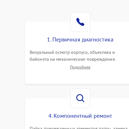
1. Первичная диагностика
Визуальный осмотр корпуса, объектива и
байонета на механические повреждения.
Проверка реакции на включение, считывание
Подробнее
кодов ошибок. Оценка состояния матрицы и
затвора, проверка работы автофокуса и
вспышки.
4. Компонентный ремонт
Пайка поврежденных элементов платы, замена