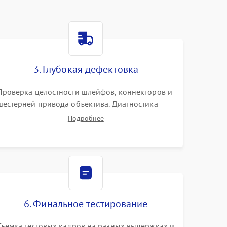
3. Глубокая дефектовка
Проверка целостности шлейфов, коннекторов и
шестерней привода объектива. Диагностика
материнской платы, цепей питания и
Подробнее
картоприемника. Тестирование механизма
затвора и блока внутрикамерной стабилизации.
6. Финальное тестирование
Съемка тестовых кадров на разных выдержках и