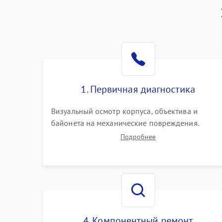
1. Первичная диагностика
Визуальный осмотр корпуса, объектива и
байонета на механические повреждения.
Проверка реакции на включение, считывание
Подробнее
кодов ошибок. Оценка состояния матрицы и
затвора, проверка работы автофокуса и
вспышки.
4. Компонентный ремонт