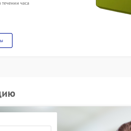
 течении часа
ны
цию