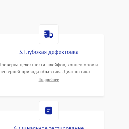
g
3. Глубокая дефектовка
Проверка целостности шлейфов, коннекторов и
шестерней привода объектива. Диагностика
материнской платы, цепей питания и
Подробнее
картоприемника. Тестирование механизма
затвора и блока внутрикамерной стабилизации.
6. Финальное тестирование