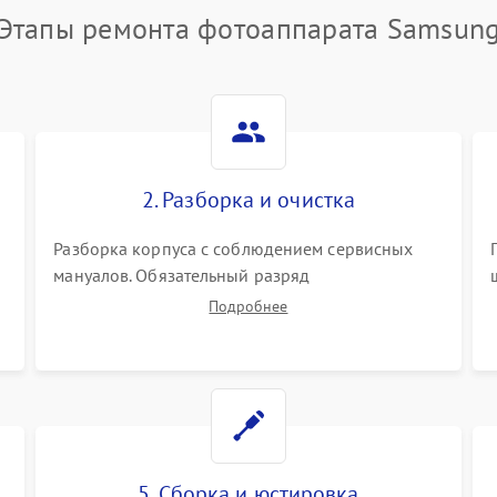
Этапы ремонта фотоаппарата Samsun
2. Разборка и очистка
Разборка корпуса с соблюдением сервисных
мануалов. Обязательный разряд
высоковольтного конденсатора вспышки для
Подробнее
безопасности. Очистка внутренних узлов от
пыли, песка и следов влаги с помощью
спецсредств.
5. Сборка и юстировка