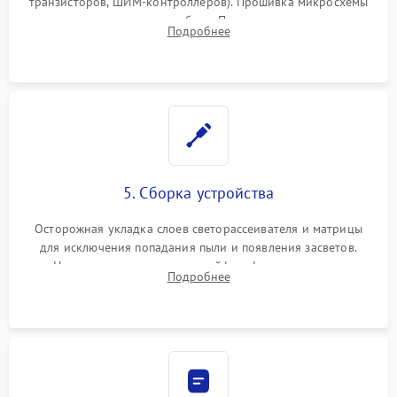
транзисторов, ШИМ-контроллеров). Прошивка микросхемы
памяти при программных сбоях. При поломке подсветки —
Подробнее
разборка матрицы и замена выгоревших светодиодов.
5. Сборка устройства
Осторожная укладка слоев светорассеивателя и матрицы
для исключения попадания пыли и появления засветов.
Надежное подключение шлейфов, фиксация плат и
Подробнее
аккуратное защелкивание пластикового корпуса монитора.