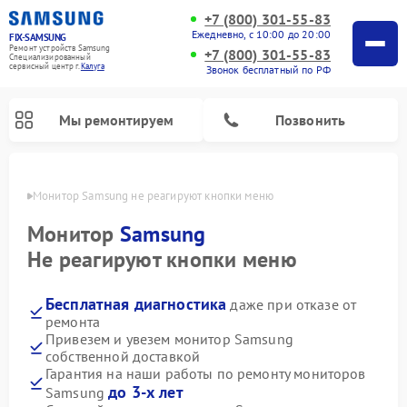
+7 (800) 301-55-83
Ежедневно, с 10:00 до 20:00
FIX-SAMSUNG
Ремонт устройств Samsung
+7 (800) 301-55-83
Специализированный
cервисный центр г.
Калуга
Звонок бесплатный по РФ
Мы ремонтируем
Позвонить
алуге
Монитор Samsung не реагируют кнопки меню
Монитор
Samsung
Не реагируют кнопки меню
Бесплатная диагностика
даже при отказе от
ремонта
Привезем и увезем монитор Samsung
собственной доставкой
Ремонт интерактивных панелей Samsung
Ремонт роботов-пылесосов Samsung
Ремонт фотоаппаратов Samsung
Ремонт домашних кинотеатров Samsung
Ремонт посудомоечных машин Samsung
Ремонт акустических систем Samsung
Ремонт холодильных камер Samsung
Ремонт кондиционеров Samsung
Ремонт сушильных машин Samsung
Ремонт микроволновых печей Samsung
Ремонт вертикальных пылесосов Samsung
Ремонт холодильников Samsung
Ремонт варочных панелей Samsung
Ремонт водонагревателей Samsung
Ремонт духовых шкафов Samsung
Ремонт морозильных камер Samsung
Ремонт стиральных машин Samsung
Гарантия на наши работы по ремонту мониторов
до 3-х лет
Samsung