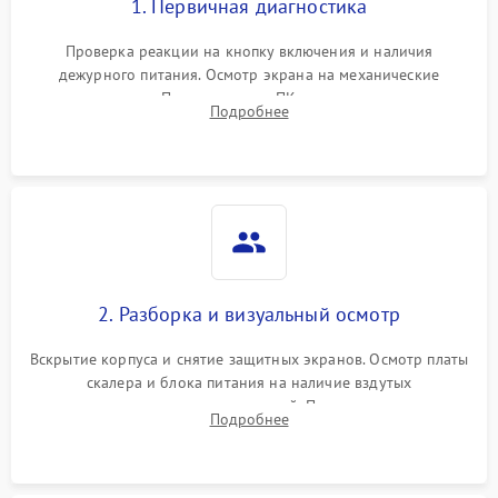
1. Первичная диагностика
Проверка реакции на кнопку включения и наличия
дежурного питания. Осмотр экрана на механические
повреждения. Подключение к ПК для оценки вывода
Подробнее
изображения, работы подсветки и выявления артефактов на
матрице.
2. Разборка и визуальный осмотр
Вскрытие корпуса и снятие защитных экранов. Осмотр платы
скалера и блока питания на наличие вздутых
конденсаторов, прогаров, окислений. Проверка надежности
Подробнее
контактов и целостности шлейфов матрицы.