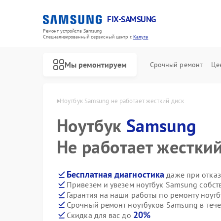
FIX-SAMSUNG
Ремонт устройств Samsung
Специализированный cервисный центр г.
Калуга
Мы ремонтируем
Срочный ремонт
Це
ов Samsung в Калуге
Ноутбук Samsung не работает жесткий диск
Ноутбук
Samsung
Не работает жестки
Бесплатная диагностика
даже при отказ
Привезем и увезем ноутбук Samsung собст
Гарантия на наши работы по ремонту ноут
Срочный ремонт ноутбуков Samsung в тече
20%
Скидка для вас до
Ремонт роботов-пылесосов Samsung
Ремонт вертикальных пылесосов Samsung
Ремонт фотоаппаратов Samsung
Ремонт домашних кинотеатров Samsung
Ремонт посудомоечных машин Samsung
Ремонт холодильников Samsung
Ремонт варочных панелей Samsung
Ремонт акустических систем Samsung
Ремонт интерактивных панелей Samsung
Ремонт водонагревателей Samsung
Ремонт духовых шкафов Samsung
Ремонт холодильных камер Samsung
Ремонт морозильных камер Samsung
Ремонт кондиционеров Samsung
Ремонт ТВ-приставок Samsung
Ремонт сушильных машин Samsung
Ремонт стиральных машин Samsung
Ремонт микроволновых печей Samsung