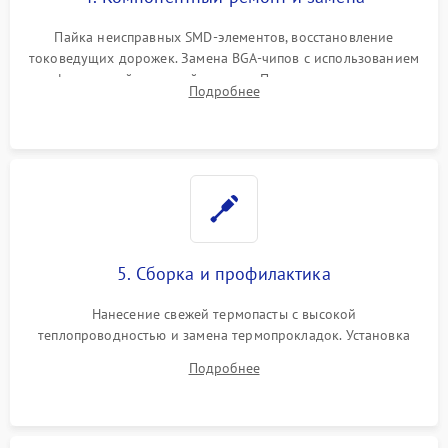
Пайка неисправных SMD-элементов, восстановление
токоведущих дорожек. Замена BGA-чипов с использованием
инфракрасной паяльной станции. Прошивка микросхемы
Подробнее
BIOS или замена поврежденных портов USB
5. Сборка и профилактика
Нанесение свежей термопасты с высокой
теплопроводностью и замена термопрокладок. Установка
системы охлаждения, подключение всех внутренних
Подробнее
шлейфов, модулей памяти и накопителей. Предварительная
сборка корпуса.