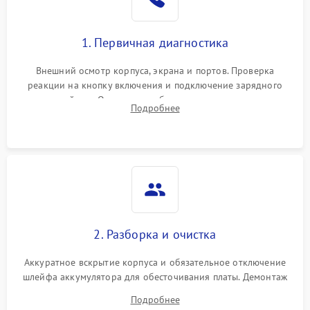
1. Первичная диагностика
Внешний осмотр корпуса, экрана и портов. Проверка
реакции на кнопку включения и подключение зарядного
устройства. Оценка потребления тока с помощью
Подробнее
лабораторного блока питания для локализации проблемы.
2. Разборка и очистка
Аккуратное вскрытие корпуса и обязательное отключение
шлейфа аккумулятора для обесточивания платы. Демонтаж
системы охлаждения, очистка кулера от пыли и удаление
Подробнее
высохшей термопасты с кристаллов чипов.