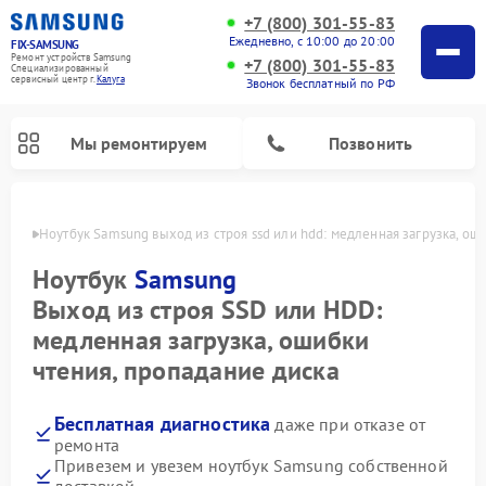
+7 (800) 301-55-83
Ежедневно, с 10:00 до 20:00
FIX-SAMSUNG
Ремонт устройств Samsung
+7 (800) 301-55-83
Специализированный
cервисный центр г.
Калуга
Звонок бесплатный по РФ
Мы ремонтируем
Позвонить
алуге
Ноутбук Samsung выход из строя ssd или hdd: медленная загрузка, ош
Ноутбук
Samsung
Выход из строя SSD или HDD:
медленная загрузка, ошибки
чтения, пропадание диска
Бесплатная диагностика
даже при отказе от
Ремонт вертикальных пылесосов Samsung
Ремонт интерактивных панелей Samsung
Ремонт домашних кинотеатров Samsung
Ремонт посудомоечных машин Samsung
Ремонт акустических систем Samsung
Ремонт холодильных камер Samsung
Ремонт кондиционеров Samsung
Ремонт сушильных машин Samsung
Ремонт микроволновых печей Samsung
Ремонт роботов-пылесосов Samsung
Ремонт фотоаппаратов Samsung
Ремонт холодильников Samsung
Ремонт варочных панелей Samsung
Ремонт водонагревателей Samsung
Ремонт духовых шкафов Samsung
Ремонт морозильных камер Samsung
Ремонт стиральных машин Samsung
ремонта
Привезем и увезем ноутбук Samsung собственной