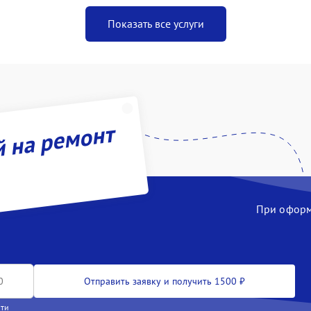
Показать все услуги
й на ремонт
При оформл
Отправить заявку и получить 1500 ₽
сти