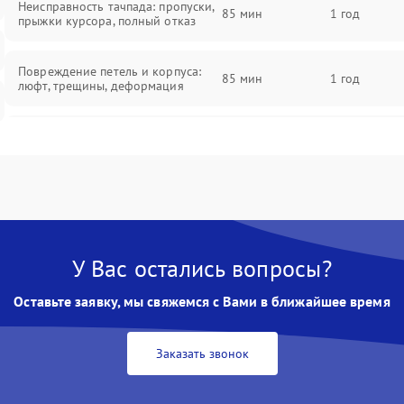
Неисправность тачпада: пропуски,
85 мин
1 год
прыжки курсора, полный отказ
Повреждение петель и корпуса:
85 мин
1 год
люфт, трещины, деформация
Проблемы аккумулятора: быстрая
разрядка, невозможность зарядки,
85 мин
1 год
вздутие
Неисправность зарядного
85 мин
1 год
устройства или разъёма питания
У Вас остались вопросы?
Перегрев из‑за пыли, износа
термопасты или неисправности
75 мин
1 год
Оставьте заявку, мы свяжемся с Вами в ближайшее время
кулера
Заказать звонок
Выход из строя SSD или HDD:
медленная загрузка, ошибки
80 мин
1 год
чтения, пропадание диска