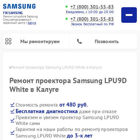
+7 (800) 301-55-83
Ежедневно, с 10:00 до 20:00
FIX-SAMSUNG
Ремонт устройств Samsung
+7 (800) 301-55-83
Специализированный
cервисный центр г.
Калуга
Звонок бесплатный по РФ
Мы ремонтируем
Позвонить
алуге
Ремонт проектора Samsung LPU9D White в Калуге
Ремонт проектора Samsung LPU9D
White в Калуге
от 480 руб.
Стоимость ремонта
Бесплатная диагностика
даже при отказе
Привезем и увезем проектор Samsung LPU9D
White сами
Ремонт интерактивных панелей Samsung
Ремонт роботов-пылесосов Samsung
Ремонт фотоаппаратов Samsung
Ремонт домашних кинотеатров Samsung
Ремонт посудомоечных машин Samsung
Ремонт акустических систем Samsung
Ремонт холодильных камер Samsung
Ремонт кондиционеров Samsung
Ремонт сушильных машин Samsung
Ремонт микроволновых печей Samsung
Ремонт вертикальных пылесосов Samsung
Ремонт холодильников Samsung
Ремонт варочных панелей Samsung
Ремонт водонагревателей Samsung
Ремонт духовых шкафов Samsung
Ремонт морозильных камер Samsung
Ремонт стиральных машин Samsung
Гарантия на наши работы по ремонту проекторов
до 3-х лет
Samsung LPU9D White