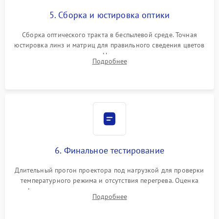
5. Сборка и юстировка оптики
Сборка оптического тракта в беспылевой среде. Точная
юстировка линз и матриц для правильного сведения цветов
и устранения размытия. Надежное подключение всех
Подробнее
шлейфов, установка датчиков и закрытие корпуса
устройства.
6. Финальное тестирование
Длительный прогон проектора под нагрузкой для проверки
температурного режима и отсутствия перегрева. Оценка
фокуса, контрастности и цветопередачи на тестовых
Подробнее
таблицах. Проверка работы всех видеовходов и кнопок
управления.