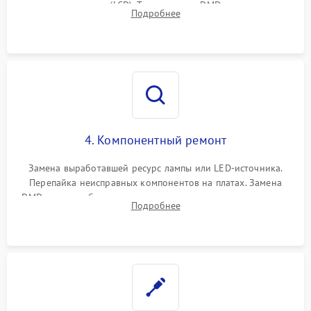
или поляризаторов (LCD). Тестирование DMD-чипа, датчиков
Подробнее
температуры и оптопар с помощью мультиметра и
осциллографа.
4. Компонентный ремонт
Замена выработавшей ресурс лампы или LED-источника.
Перепайка неисправных компонентов на платах. Замена
DMD-чипа при битых пикселях, установка нового цветового
Подробнее
колеса или восстановление сгоревших поляризационных
пленок.