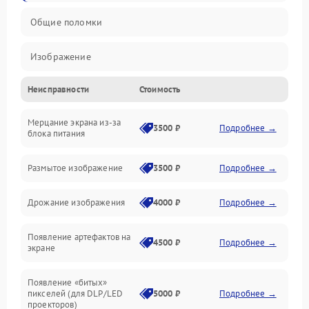
Общие поломки
Изображение
Неисправности
Стоимость
Лампа подсветки
Мерцание экрана из-за
Неисправность управления и интерфейсов
3500 ₽
Подробнее →
блока питания
Прочие неисправности
Размытое изображение
3500 ₽
Подробнее →
Режим работы
Дрожание изображения
4000 ₽
Подробнее →
Неисправность звука
Появление артефактов на
4500 ₽
Подробнее →
экране
Появление «битых»
пикселей (для DLP/LED
5000 ₽
Подробнее →
проекторов)