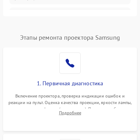
Залипание изображения
4500 ₽
Подробнее →
(image retention)
Нестабильная яркость или
Этапы ремонта проектора Samsung
4000 ₽
Подробнее →
контраст
Неравномерная подсветка
4500 ₽
Подробнее →
экрана
Не работает
автоматическая коррекция
3000 ₽
Подробнее →
1. Первичная диагностика
трапеции (Keystone)
Включение проектора, проверка индикации ошибок и
Проблемы с
реакции на пульт. Оценка качества проекции, яркости лампы,
масштабированием
3500 ₽
Подробнее →
наличия артефактов (точки, пятна). Проверка работы
изображения
Подробнее
системы охлаждения по уровню шума вентиляторов.