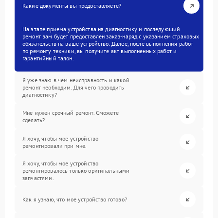
Какие документы вы предоставляете?
На этапе приема устройства на диагностику и последующий
ремонт вам будет предоставлен заказ-наряд с указанием страховых
обязательств на ваше устройство. Далее, после выполнения работ
по ремонту техники, вы получите акт выполненных работ и
гарантийный талон.
Я уже знаю в чем неисправность и какой
ремонт необходим. Для чего проводить
диагностику?
Мне нужен срочный ремонт. Сможете
сделать?
Я хочу, чтобы мое устройство
ремонтировали при мне.
Я хочу, чтобы мое устройство
ремонтировалось только оригинальными
запчастями.
Как я узнаю, что мое устройство готово?