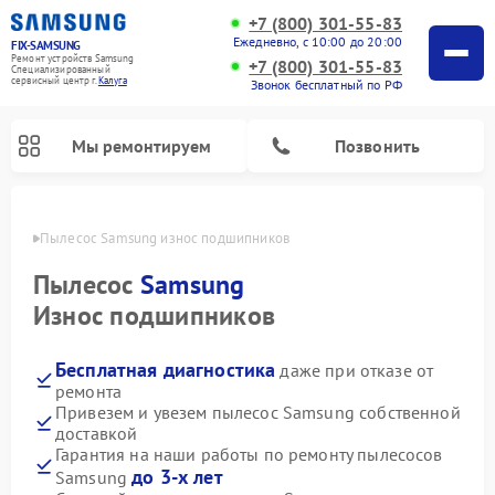
+7 (800) 301-55-83
Ежедневно, с 10:00 до 20:00
FIX-SAMSUNG
Ремонт устройств Samsung
+7 (800) 301-55-83
Специализированный
cервисный центр г.
Калуга
Звонок бесплатный по РФ
Мы ремонтируем
Позвонить
алуге
Пылесос Samsung износ подшипников
Пылесос
Samsung
Износ подшипников
Бесплатная диагностика
даже при отказе от
ремонта
Привезем и увезем пылесос Samsung собственной
доставкой
Ремонт интерактивных панелей Samsung
Ремонт роботов-пылесосов Samsung
Ремонт фотоаппаратов Samsung
Ремонт домашних кинотеатров Samsung
Ремонт посудомоечных машин Samsung
Ремонт акустических систем Samsung
Ремонт холодильных камер Samsung
Ремонт кондиционеров Samsung
Ремонт сушильных машин Samsung
Ремонт микроволновых печей Samsung
Ремонт вертикальных пылесосов Samsung
Ремонт холодильников Samsung
Ремонт варочных панелей Samsung
Ремонт водонагревателей Samsung
Ремонт духовых шкафов Samsung
Ремонт морозильных камер Samsung
Ремонт стиральных машин Samsung
Гарантия на наши работы по ремонту пылесосов
до 3-х лет
Samsung