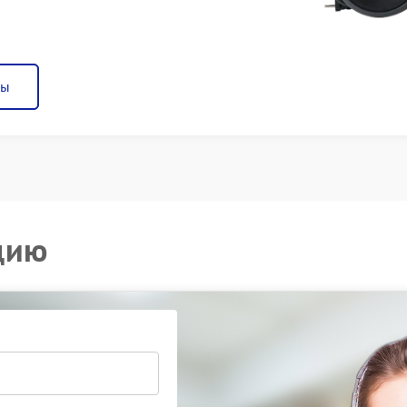
ны
цию