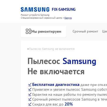
FIX-SAMSUNG
Ремонт устройств Samsung
Специализированный cервисный центр г.
Калуга
Мы ремонтируем
Срочный ремонт
Це
в Samsung в Калуге
Пылесос Samsung не включается
Пылесос
Samsung
Не включается
Бесплатная диагностика
даже при отказ
Привезем и увезем пылесос Samsung собс
Гарантия на наши работы по ремонту пыл
Срочный ремонт пылесосов Samsung в теч
20%
Скидка для вас до
Ремонт роботов-пылесосов Samsung
Ремонт вертикальных пылесосов Samsung
Ремонт фотоаппаратов Samsung
Ремонт домашних кинотеатров Samsung
Ремонт посудомоечных машин Samsung
Ремонт холодильников Samsung
Ремонт варочных панелей Samsung
Ремонт акустических систем Samsung
Ремонт интерактивных панелей Samsung
Ремонт водонагревателей Samsung
Ремонт духовых шкафов Samsung
Ремонт холодильных камер Samsung
Ремонт морозильных камер Samsung
Ремонт кондиционеров Samsung
Ремонт ТВ-приставок Samsung
Ремонт сушильных машин Samsung
Ремонт стиральных машин Samsung
Ремонт микроволновых печей Samsung