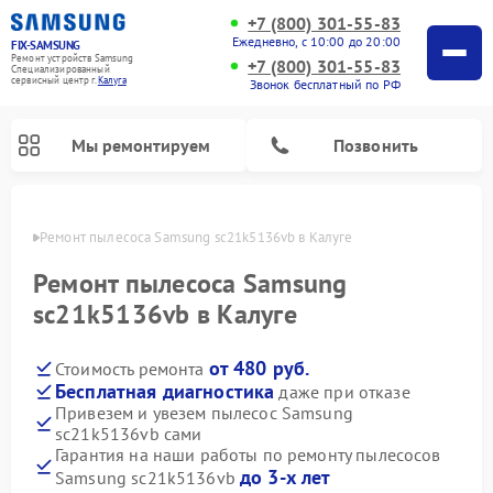
+7 (800) 301-55-83
Ежедневно, с 10:00 до 20:00
FIX-SAMSUNG
Ремонт устройств Samsung
+7 (800) 301-55-83
Специализированный
cервисный центр г.
Калуга
Звонок бесплатный по РФ
Мы ремонтируем
Позвонить
алуге
Ремонт пылесоса Samsung sc21k5136vb в Калуге
Ремонт пылесоса Samsung
sc21k5136vb в Калуге
от 480 руб.
Стоимость ремонта
Бесплатная диагностика
даже при отказе
Привезем и увезем пылесос Samsung
sc21k5136vb сами
Ремонт интерактивных панелей Samsung
Ремонт роботов-пылесосов Samsung
Ремонт фотоаппаратов Samsung
Ремонт домашних кинотеатров Samsung
Ремонт посудомоечных машин Samsung
Ремонт акустических систем Samsung
Ремонт холодильных камер Samsung
Ремонт кондиционеров Samsung
Ремонт сушильных машин Samsung
Ремонт микроволновых печей Samsung
Ремонт вертикальных пылесосов Samsung
Ремонт холодильников Samsung
Ремонт варочных панелей Samsung
Ремонт водонагревателей Samsung
Ремонт духовых шкафов Samsung
Ремонт морозильных камер Samsung
Ремонт стиральных машин Samsung
Гарантия на наши работы по ремонту пылесосов
до 3-х лет
Samsung sc21k5136vb