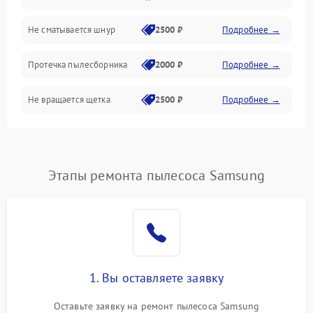
Не сматывается шнур
2500 ₽
Подробнее →
Протечка пылесборника
2000 ₽
Подробнее →
Не вращается щетка
2500 ₽
Подробнее →
Шум при работе
2500 ₽
Подробнее →
Поломка контейнера для
Этапы ремонта пылесоса Samsung
1500 ₽
Подробнее →
пыли
Плохая уборка шерсти
2400 ₽
Подробнее →
или волос
1. Вы оставляете заявку
Оставьте заявку на ремонт пылесоса Samsung