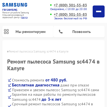
+7 (800) 301-55-83
Ежедневно, с 10:00 до 20:00
FIX-SAMSUNG
Ремонт устройств Samsung
+7 (800) 301-55-83
Специализированный
cервисный центр г.
Калуга
Звонок бесплатный по РФ
Мы ремонтируем
Позвонить
алуге
Ремонт пылесоса Samsung sc4474 в Калуге
Ремонт пылесоса Samsung sc4474 в
Калуге
от 480 руб.
Стоимость ремонта
Бесплатная диагностика
даже при отказе
Привезем и увезем пылесос Samsung sc4474 сами
Гарантия на наши работы по ремонту пылесосов
Ремонт интерактивных панелей Samsung
Ремонт роботов-пылесосов Samsung
Ремонт фотоаппаратов Samsung
Ремонт домашних кинотеатров Samsung
Ремонт посудомоечных машин Samsung
Ремонт акустических систем Samsung
Ремонт холодильных камер Samsung
Ремонт кондиционеров Samsung
Ремонт сушильных машин Samsung
Ремонт микроволновых печей Samsung
Ремонт вертикальных пылесосов Samsung
Ремонт холодильников Samsung
Ремонт варочных панелей Samsung
Ремонт водонагревателей Samsung
Ремонт духовых шкафов Samsung
Ремонт морозильных камер Samsung
Ремонт стиральных машин Samsung
до 3-х лет
Samsung sc4474
Срочный ремонт пылесосов Samsung sc4474 в