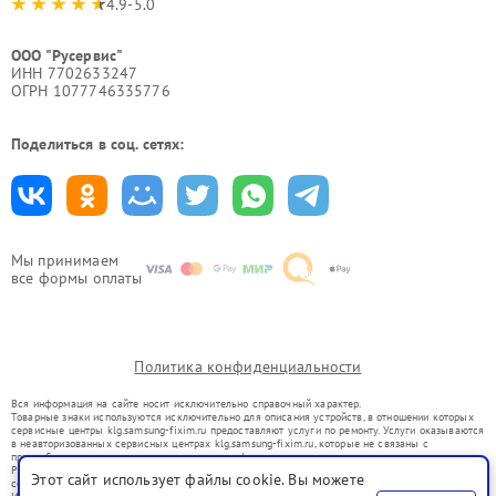
4.9-5.0
ООО "Русервис"
ИНН 7702633247
ОГРН 1077746335776
Поделиться в соц. сетях:
Мы принимаем
все формы оплаты
Политика конфиденциальности
Вся информация на сайте носит исключительно справочный характер.
Товарные знаки используются исключительно для описания устройств, в отношении которых
сервисные центры klg.samsung-fixim.ru предоставляют услуги по ремонту. Услуги оказываются
в неавторизованных сервисных центрах klg.samsung-fixim.ru, которые не связаны с
правообладателями товарных знаков или их официальными представителями.
Ремонт осуществляется для устройств, уже введенных в гражданский оборот в соответствии
Этот сайт использует файлы cookie. Вы можете
со статьей 1487 ГК РФ.