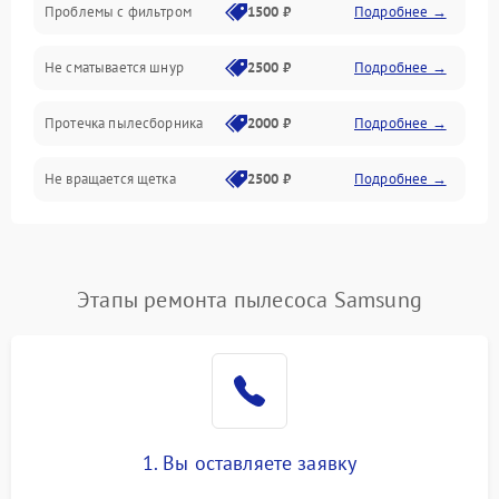
Проблемы с фильтром
1500 ₽
Подробнее →
Не сматывается шнур
2500 ₽
Подробнее →
Протечка пылесборника
2000 ₽
Подробнее →
Не вращается щетка
2500 ₽
Подробнее →
Шум при работе
2500 ₽
Подробнее →
Поломка контейнера для
Этапы ремонта пылесоса Samsung
1500 ₽
Подробнее →
пыли
Плохая уборка шерсти
2400 ₽
Подробнее →
или волос
1. Вы оставляете заявку