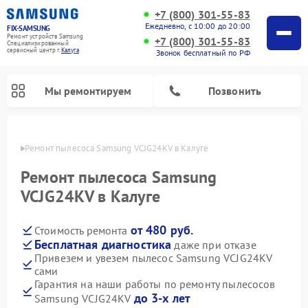
+7 (800) 301-55-83
Ежедневно, с 10:00 до 20:00
FIX-SAMSUNG
Ремонт устройств Samsung
+7 (800) 301-55-83
Специализированный
cервисный центр г.
Калуга
Звонок бесплатный по РФ
Мы ремонтируем
Позвонить
алуге
Ремонт пылесоса Samsung VCJG24KV в Калуге
Ремонт пылесоса Samsung
VCJG24KV в Калуге
от 480 руб.
Стоимость ремонта
Бесплатная диагностика
даже при отказе
Привезем и увезем пылесос Samsung VCJG24KV
сами
Ремонт интерактивных панелей Samsung
Ремонт роботов-пылесосов Samsung
Ремонт фотоаппаратов Samsung
Ремонт домашних кинотеатров Samsung
Ремонт посудомоечных машин Samsung
Ремонт акустических систем Samsung
Ремонт холодильных камер Samsung
Ремонт кондиционеров Samsung
Ремонт сушильных машин Samsung
Ремонт микроволновых печей Samsung
Ремонт вертикальных пылесосов Samsung
Ремонт холодильников Samsung
Ремонт варочных панелей Samsung
Ремонт водонагревателей Samsung
Ремонт духовых шкафов Samsung
Ремонт морозильных камер Samsung
Ремонт стиральных машин Samsung
Гарантия на наши работы по ремонту пылесосов
до 3-х лет
Samsung VCJG24KV