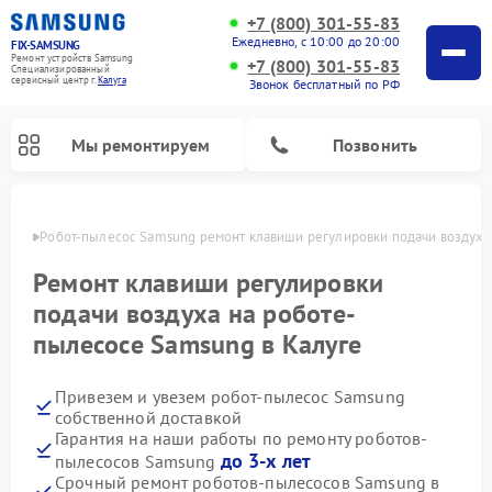
+7 (800) 301-55-83
Ежедневно, с 10:00 до 20:00
FIX-SAMSUNG
Ремонт устройств Samsung
+7 (800) 301-55-83
Специализированный
cервисный центр г.
Калуга
Звонок бесплатный по РФ
Мы ремонтируем
Позвонить
алуге
Робот-пылесос Samsung ремонт клавиши регулировки подачи воздуха
Ремонт клавиши регулировки
подачи воздуха на роботе-
пылесосе Samsung в Калуге
Привезем и увезем робот-пылесос Samsung
собственной доставкой
Гарантия на наши работы по ремонту роботов-
Ремонт вертикальных пылесосов Samsung
Ремонт интерактивных панелей Samsung
Ремонт домашних кинотеатров Samsung
Ремонт посудомоечных машин Samsung
Ремонт акустических систем Samsung
Ремонт холодильных камер Samsung
Ремонт кондиционеров Samsung
Ремонт сушильных машин Samsung
Ремонт микроволновых печей Samsung
Ремонт фотоаппаратов Samsung
Ремонт холодильников Samsung
Ремонт варочных панелей Samsung
Ремонт водонагревателей Samsung
Ремонт духовых шкафов Samsung
Ремонт морозильных камер Samsung
Ремонт стиральных машин Samsung
до 3-х лет
пылесосов Samsung
Срочный ремонт роботов-пылесосов Samsung в