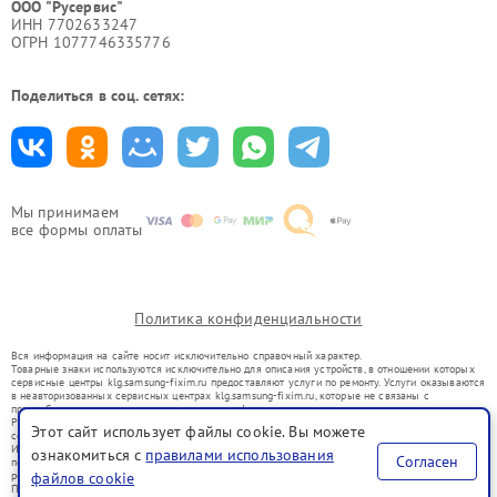
ООО "Русервис"
ИНН 7702633247
ОГРН 1077746335776
Поделиться в соц. сетях:
Мы принимаем
все формы оплаты
Политика конфиденциальности
Вся информация на сайте носит исключительно справочный характер.
Товарные знаки используются исключительно для описания устройств, в отношении которых
сервисные центры klg.samsung-fixim.ru предоставляют услуги по ремонту. Услуги оказываются
в неавторизованных сервисных центрах klg.samsung-fixim.ru, которые не связаны с
правообладателями товарных знаков или их официальными представителями.
Ремонт осуществляется для устройств, уже введенных в гражданский оборот в соответствии
Этот сайт использует файлы cookie. Вы можете
со статьей 1487 ГК РФ.
Использование товарных знаков не преследует цели индивидуализации услуг или введения
ознакомиться с
правилами использования
Согласен
потребителей в заблуждение, а служит для информирования о предоставляемых услугах по
файлов cookie
ремонту техники указанных брендов.
Представленная на сайте информация не является публичной офертой, определяемой