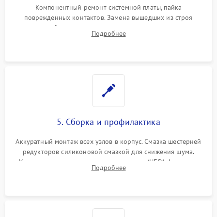
Компонентный ремонт системной платы, пайка
поврежденных контактов. Замена вышедших из строя
двигателей, изношенного аккумулятора, неисправного
Подробнее
лидара или помпы подачи воды. Восстановление шлейфов и
устранение последствий попадания влаги.
5. Сборка и профилактика
Аккуратный монтаж всех узлов в корпус. Смазка шестерней
редукторов силиконовой смазкой для снижения шума.
Установка новых расходных материалов (HEPA-фильтров,
Подробнее
микрофибры, щеток). Надежная фиксация разъемов и
проверка герметичности водяного контура.