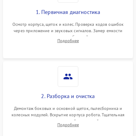
1. Первичная диагностика
Осмотр корпуса, щеток и колес. Проверка кодов ошибок
через приложение и звуковых сигналов. Замер емкости
аккумулятора и тестирование базовой станции зарядки.
Подробнее
Оценка работы лидара, бампера и датчиков падения для
локализации неисправности.
2. Разборка и очистка
Демонтаж боковых и основной щеток, пылесборника и
колесных модулей. Вскрытие корпуса робота. Тщательная
очистка внутренних полостей, шестерней и плат от
Подробнее
скопившейся пыли, волос и шерсти животных с
использованием сжатого воздуха и щеток.