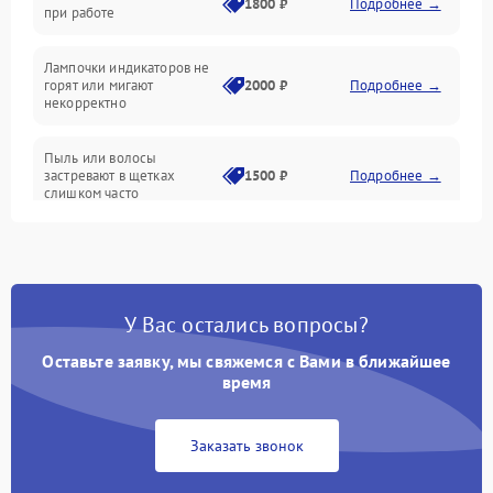
1800 ₽
Подробнее →
при работе
Проблемы с механикой
Лампочки индикаторов не
горят или мигают
2000 ₽
Подробнее →
Батарея
некорректно
Режим работы
Пыль или волосы
застревают в щетках
1500 ₽
Подробнее →
слишком часто
Программные сбои
У Вас остались вопросы?
Оставьте заявку, мы свяжемся с Вами в ближайшее
время
Заказать звонок