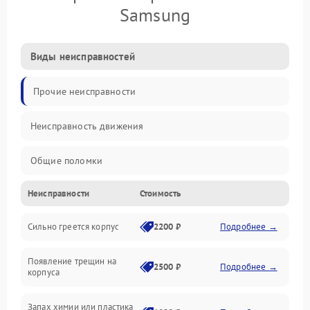
Samsung
Виды неисправностей
Прочие неисправности
Неисправность движения
Общие поломки
Неисправности
Стоимость
Неисправность датчиков
Сильно греется корпус
2200 ₽
Подробнее →
Неисправность программного обеспечения
Появление трещин на
Проблемы с сигналом
2500 ₽
Подробнее →
корпуса
Неисправность резервуаров и систем подачи воды
Запах химии или пластика