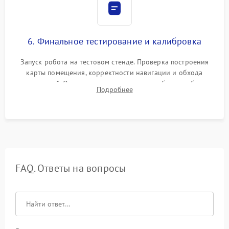
6. Финальное тестирование и калибровка
Запуск робота на тестовом стенде. Проверка построения
карты помещения, корректности навигации и обхода
препятствий. Оценка силы всасывания и работы турбины.
Подробнее
Тестирование автоматического возврата на док-станцию и
процесса зарядки.
FAQ. Ответы на вопросы