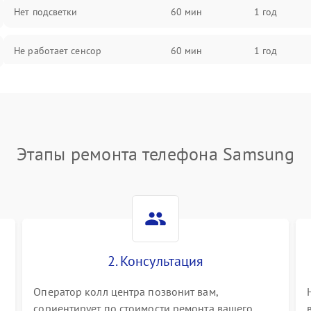
Нет подсветки
60 мин
1 год
Не работает сенсор
60 мин
1 год
Мерцает изображение
60 мин
1 год
Не работает 3D Touch
60 мин
1 год
Этапы ремонта телефона Samsung
Не работает Face ID
60 мин
1 год
2. Консультация
Оператор колл центра позвонит вам,
сориентирует по стоимости ремонта вашего