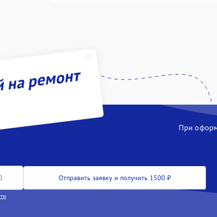
й на ремонт
При оформл
Отправить заявку и получить 1500 ₽
сти