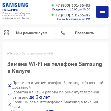
+7 (800) 301-55-83
Ежедневно, с 10:00 до 20:00
FIX-SAMSUNG
Ремонт устройств Samsung
+7 (800) 301-55-83
Специализированный
cервисный центр г.
Калуга
Звонок бесплатный по РФ
Мы ремонтируем
Позвонить
алуге
Телефон Samsung замена wi-fi
Замена Wi-Fi на телефоне Samsung
в Калуге
Привезем и увезем телефон Samsung собственной
доставкой
Гарантия на наши работы по ремонту телефонов
до 3-х лет
Samsung
Ремонт вертикальных пылесосов Samsung
Ремонт интерактивных панелей Samsung
Ремонт домашних кинотеатров Samsung
Ремонт посудомоечных машин Samsung
Ремонт акустических систем Samsung
Ремонт холодильных камер Samsung
Ремонт кондиционеров Samsung
Ремонт сушильных машин Samsung
Ремонт микроволновых печей Samsung
Ремонт роботов-пылесосов Samsung
Ремонт фотоаппаратов Samsung
Ремонт холодильников Samsung
Ремонт варочных панелей Samsung
Ремонт водонагревателей Samsung
Ремонт духовых шкафов Samsung
Ремонт морозильных камер Samsung
Ремонт стиральных машин Samsung
Срочный ремонт телефонов Samsung в течении
часа