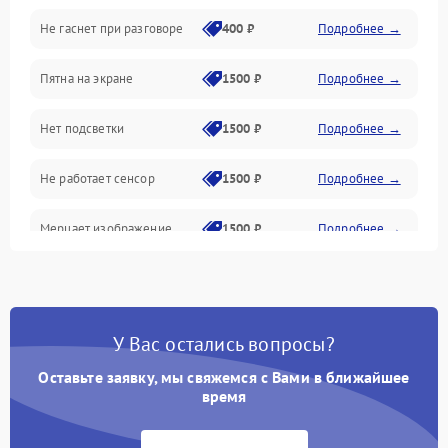
Не гаснет при разговоре
400 ₽
Подробнее →
Зарядка
Пятна на экране
1500 ₽
Подробнее →
Проблемы с питанием, зарядкой и аккумулятором
Нет подсветки
1500 ₽
Подробнее →
Проблемы с работой системы, корпусом и другие
Не работает сенсор
1500 ₽
Подробнее →
Мерцает изображение
1500 ₽
Подробнее →
Не работает 3D Touch
2400 ₽
Подробнее →
Не работает Face ID
4000 ₽
Подробнее →
У Вас остались вопросы?
Оставьте заявку, мы свяжемся с Вами в ближайшее
время