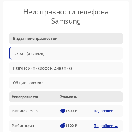
Неисправности телефона
Samsung
Виды неисправностей
Экран (дисплей)
Разговор (микрофон, динамик)
Общие поломки
Неисправности
Стоимость
Проблемы связи
Разбито стекло
1500 ₽
Подробнее →
Камеры
Разбит экран
1500 ₽
Подробнее →
Проблемы с дисплеем и сенсором