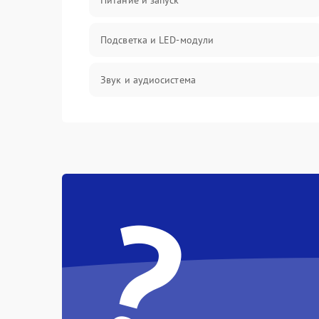
Питание и запуск
Подсветка и LED-модули
Звук и аудиосистема
Сигнал и приём каналов
Разъёмы и интерфейсы
?
Механические повреждения
Программное обеспечение
Корпус и механика