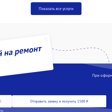
Показать все услуги
й на ремонт
При оформл
Отправить заявку и получить 1500 ₽
сти