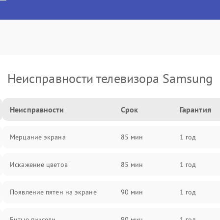
Неисправности телевизора Samsung
Неисправности
Срок
Гарантия
Мерцание экрана
85 мин
1 год
Искажение цветов
85 мин
1 год
Появление пятен на экране
90 мин
1 год
Битые пиксели
90 мин
1 год