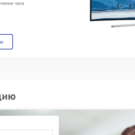
чении часа
ны
цию