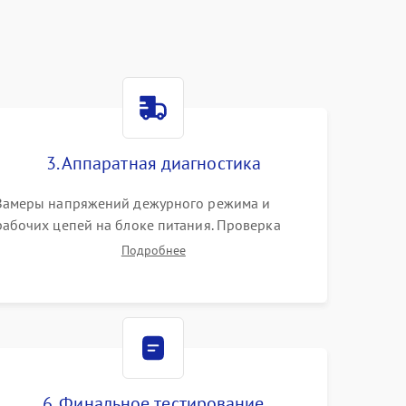
3. Аппаратная диагностика
Замеры напряжений дежурного режима и
рабочих цепей на блоке питания. Проверка
видеосигналов на плате T-Con с помощью
Подробнее
осциллографа. Тестирование LED-драйвера и
светодиодных планок подсветки мультиметром.
6. Финальное тестирование