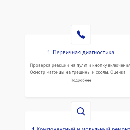
1. Первичная диагностика
Проверка реакции на пульт и кнопку включения
Осмотр матрицы на трещины и сколы. Оценка
звука, наличия подсветки и индикаторов
Подробнее
ошибок. Подключение тестовых источников
сигнала для выявления симптомов поломки.
4. Компонентный и модульный ремон