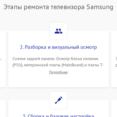
Этапы ремонта телевизора Samsung
2. Разборка и визуальный осмотр
.
Снятие задней панели. Осмотр блока питания
(PSU), материнской платы (MainBoard) и платы T-
Con на вздутые конденсаторы, прогары,
Подробнее
окисления и микротрещины. Проверка
надежности фиксации и целостности шлейфов.
т
5. Сборка и базовая настройка