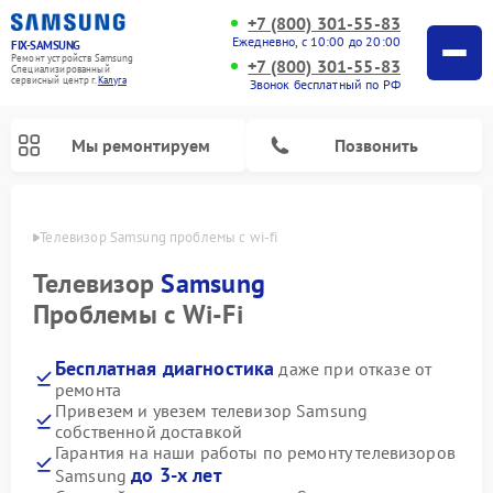
+7 (800) 301-55-83
Ежедневно, с 10:00 до 20:00
FIX-SAMSUNG
Ремонт устройств Samsung
+7 (800) 301-55-83
Специализированный
cервисный центр г.
Калуга
Звонок бесплатный по РФ
Мы ремонтируем
Позвонить
алуге
Телевизор Samsung проблемы с wi-fi
Телевизор
Samsung
Проблемы с Wi-Fi
Бесплатная диагностика
даже при отказе от
ремонта
Привезем и увезем телевизор Samsung
собственной доставкой
Ремонт интерактивных панелей Samsung
Ремонт роботов-пылесосов Samsung
Ремонт фотоаппаратов Samsung
Ремонт домашних кинотеатров Samsung
Ремонт посудомоечных машин Samsung
Ремонт акустических систем Samsung
Ремонт холодильных камер Samsung
Ремонт кондиционеров Samsung
Ремонт сушильных машин Samsung
Ремонт микроволновых печей Samsung
Ремонт вертикальных пылесосов Samsung
Ремонт холодильников Samsung
Ремонт варочных панелей Samsung
Ремонт водонагревателей Samsung
Ремонт духовых шкафов Samsung
Ремонт морозильных камер Samsung
Ремонт стиральных машин Samsung
Гарантия на наши работы по ремонту телевизоров
до 3-х лет
Samsung