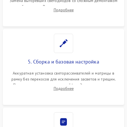
Замена выгоревших светодиодов со сложным демонтажом
хрупкой матрицы. Восстановление поврежденных дорожек,
Подробнее
прошивка микросхем памяти EEPROM
5. Сборка и базовая настройка
Аккуратная установка светорассеивателей и матрицы в
рамку без перекосов для исключения засветов и трещин.
Подключение внутренних шлейфов. Закрытие корпуса.
Подробнее
Сброс настроек и обновление программного обеспечения.