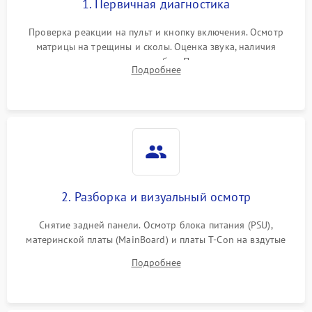
1. Первичная диагностика
Проверка реакции на пульт и кнопку включения. Осмотр
матрицы на трещины и сколы. Оценка звука, наличия
подсветки и индикаторов ошибок. Подключение тестовых
Подробнее
источников сигнала для выявления симптомов поломки.
2. Разборка и визуальный осмотр
Снятие задней панели. Осмотр блока питания (PSU),
материнской платы (MainBoard) и платы T-Con на вздутые
конденсаторы, прогары, окисления и микротрещины.
Подробнее
Проверка надежности фиксации и целостности шлейфов.