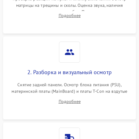
матрицы на трещины и сколы. Оценка звука, наличия
подсветки и индикаторов ошибок. Подключение тестовых
Подробнее
источников сигнала для выявления симптомов поломки.
2. Разборка и визуальный осмотр
Снятие задней панели. Осмотр блока питания (PSU),
материнской платы (MainBoard) и платы T-Con на вздутые
конденсаторы, прогары, окисления и микротрещины.
Подробнее
Проверка надежности фиксации и целостности шлейфов.