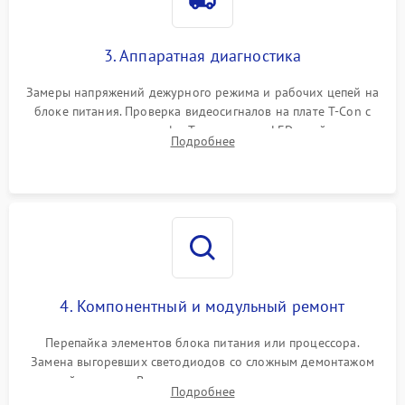
3. Аппаратная диагностика
Замеры напряжений дежурного режима и рабочих цепей на
блоке питания. Проверка видеосигналов на плате T-Con с
помощью осциллографа. Тестирование LED-драйвера и
Подробнее
светодиодных планок подсветки мультиметром.
4. Компонентный и модульный ремонт
Перепайка элементов блока питания или процессора.
Замена выгоревших светодиодов со сложным демонтажом
хрупкой матрицы. Восстановление поврежденных дорожек,
Подробнее
прошивка микросхем памяти EEPROM