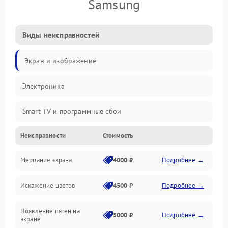
Samsung
Виды неисправностей
Экран и изображение
Электроника
Smart TV и программные сбои
Неисправности
Стоимость
Питание и запуск
Мерцание экрана
4000 ₽
Подробнее →
Подсветка и LED-модули
Искажение цветов
4500 ₽
Подробнее →
Звук и аудиосистема
Появление пятен на
Сигнал и приём каналов
5000 ₽
Подробнее →
экране