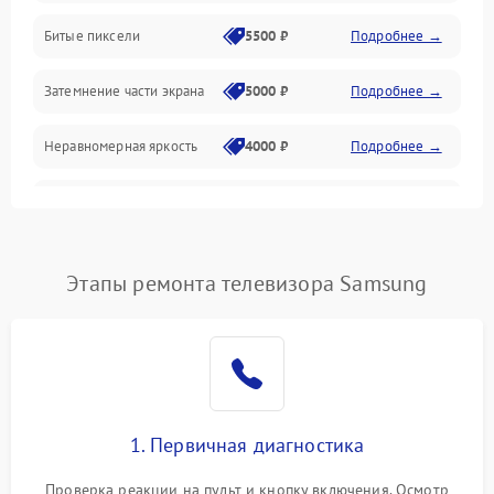
Разъёмы и интерфейсы
Битые пиксели
5500 ₽
Подробнее →
Механические повреждения
Затемнение части экрана
5000 ₽
Подробнее →
Программное обеспечение
Неравномерная яркость
4000 ₽
Подробнее →
Корпус и механика
Выгорание матрицы
6000 ₽
Подробнее →
Пульт и управление
Этапы ремонта телевизора Samsung
Сеть и подключения
Аудио
Сетевая
1. Первичная диагностика
Проверка реакции на пульт и кнопку включения. Осмотр