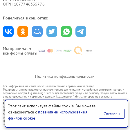
ОГРН 1077746335776
Поделиться в соц. сетях:
Мы принимаем
все формы оплаты
Политика конфиденциальности
Вся информация на сайте носит исключительно справочный характер.
Товарные знаки используются исключительно для описания устройств, в отношении которых
сервисные центры klg.samsung-fixim.ru предоставляют услуги по ремонту. Услуги оказываются
в неавторизованных сервисных центрах klg.samsung-fixim.ru, которые не связаны с
правообладателями товарных знаков или их официальными представителями.
Ремонт осуществляется для устройств, уже введенных в гражданский оборот в соответствии
Этот сайт использует файлы cookie. Вы можете
со статьей 1487 ГК РФ.
Использование товарных знаков не преследует цели индивидуализации услуг или введения
ознакомиться с
правилами использования
Согласен
потребителей в заблуждение, а служит для информирования о предоставляемых услугах по
файлов cookie
ремонту техники указанных брендов.
Представленная на сайте информация не является публичной офертой, определяемой
положениями Статьи 437(2) Гражданского кодекса РФ