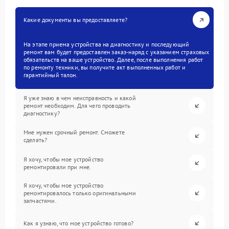
Какие документы вы предоставляете?
На этапе приема устройства на диагностику и последующий
ремонт вам будет предоставлен заказ-наряд с указанием страховых
обязательств на ваше устройство. Далее, после выполнения работ
по ремонту техники, вы получите акт выполненных работ и
гарантийный талон.
Я уже знаю в чем неисправность и какой
ремонт необходим. Для чего проводить
диагностику?
Мне нужен срочный ремонт. Сможете
сделать?
Я хочу, чтобы мое устройство
ремонтировали при мне.
Я хочу, чтобы мое устройство
ремонтировалось только оригинальными
запчастями.
Как я узнаю, что мое устройство готово?