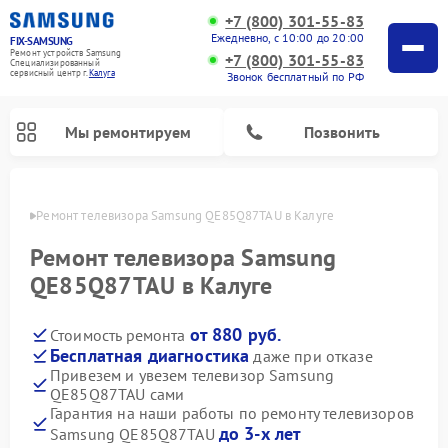
+7 (800) 301-55-83
Ежедневно, с 10:00 до 20:00
FIX-SAMSUNG
Ремонт устройств Samsung
+7 (800) 301-55-83
Специализированный
cервисный центр г.
Калуга
Звонок бесплатный по РФ
Мы ремонтируем
Позвонить
алуге
Ремонт телевизора Samsung QE85Q87TAU в Калуге
Ремонт телевизора Samsung
QE85Q87TAU в Калуге
от 880 руб.
Стоимость ремонта
Бесплатная диагностика
даже при отказе
Привезем и увезем телевизор Samsung
QE85Q87TAU сами
Ремонт интерактивных панелей Samsung
Ремонт роботов-пылесосов Samsung
Ремонт фотоаппаратов Samsung
Ремонт домашних кинотеатров Samsung
Ремонт посудомоечных машин Samsung
Ремонт акустических систем Samsung
Ремонт холодильных камер Samsung
Ремонт кондиционеров Samsung
Ремонт сушильных машин Samsung
Ремонт микроволновых печей Samsung
Ремонт вертикальных пылесосов Samsung
Ремонт холодильников Samsung
Ремонт варочных панелей Samsung
Ремонт водонагревателей Samsung
Ремонт духовых шкафов Samsung
Ремонт морозильных камер Samsung
Ремонт стиральных машин Samsung
Гарантия на наши работы по ремонту телевизоров
до 3-х лет
Samsung QE85Q87TAU